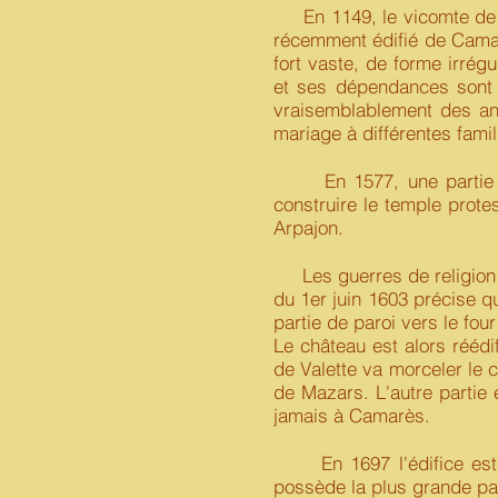
En 1149, le vicomte de Bé
récemment édifié de Camar
fort vaste, de forme irrég
et ses dépendances sont la
vraisemblablement des anc
mariage à différentes famil
En 1577, une partie du c
construire le temple protes
Arpajon.
Les guerres de religion ont
du 1er juin 1603 précise 
partie de paroi vers le fo
Le château est alors réédif
de Valette va morceler le c
de Mazars. L'autre partie
jamais à Camarès.
En 1697 l'édifice est to
possède la plus grande par