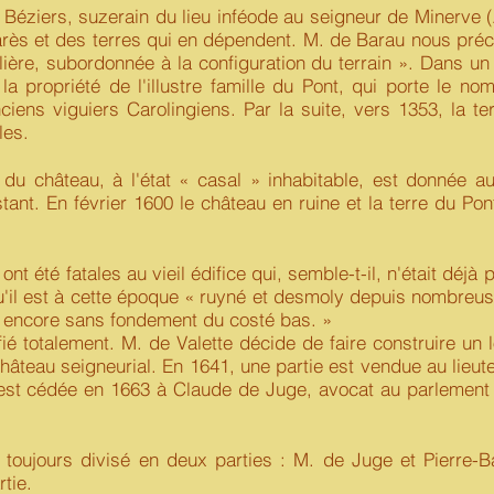
ziers, suzerain du lieu inféode au seigneur de Minerve (
ès et des terres qui en dépendent. M. de Barau nous précis
ulière, subordonnée à la configuration du terrain ». Dans u
 propriété de l'illustre famille du Pont, qui porte le no
iens viguiers Carolingiens. Par la suite, vers 1353, la 
les.
hâteau, à l'état « casal » inhabitable, est donnée aux
tant. En février 1600 le château en ruine et la terre du Pon
 été fatales au vieil édifice qui, semble-t-il, n'était déjà
qu'il est à cette époque « ruyné et desmoly depuis nombreu
ur encore sans fondement du costé bas. »
ié totalement. M. de Valette décide de faire construire un 
hâteau seigneurial. En 1641, une partie est vendue au lieut
 est cédée en 1663 à Claude de Juge, avocat au parlement d
ujours divisé en deux parties : M. de Juge et Pierre-B
tie.