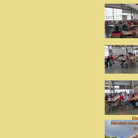
Di
Rendez-vous 
ju