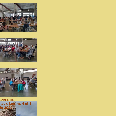
aporama
aux jardins 4 et 5
in 2022