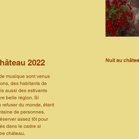
Nuit au châte
château 2022
 de musique sont venus
ons, des habitants de
s aussi des estivants
e belle région. Si
refuser du monde, étant
entaine de personnes.
éserver assez tôt pour
tés dans le cadre si
tre château.