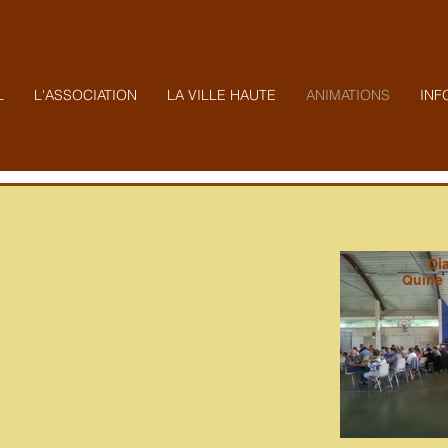
L
L'ASSOCIATION
LA VILLE HAUTE
ANIMATIONS
INF
Di
Quine 