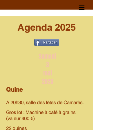
Agenda 2025
Partager
Samedi
3
mai
2025
Quine
A 20
h30
, salle des fêtes de Camarès.
Gros lot : Machine à café à grains
(valeur 400 €)
22 quines