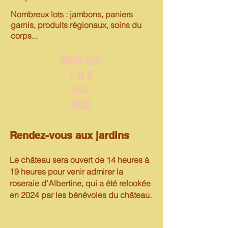
Nombreux lots : jambons, paniers
garnis, produits régionaux, soins du
corps...
Week-end
7 et 8
juin
2025
Rendez-vous aux jardins
Le château sera ouvert de 14 heures à
19
heures pour venir admirer
la
roseraie d'Albertine, qui a été relookée
en 2024 par les bénévoles du château.