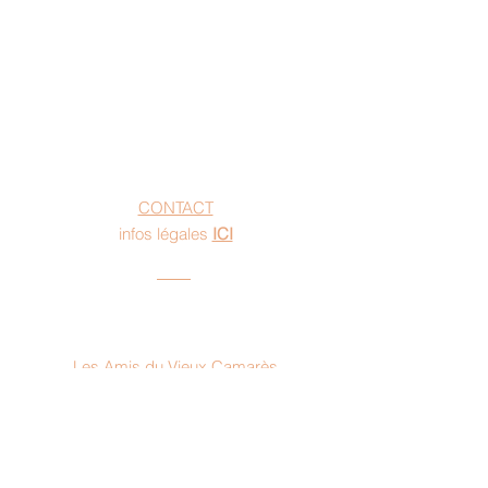
Contact
CONTACT
infos légales
ICI
Adresse
Les Amis du Vieux Camarès
2 Chemin Du Carrou
12360 Camarès