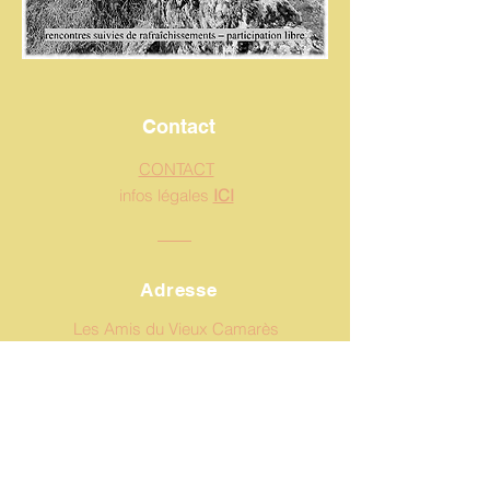
Contact
CONTACT
infos légales
ICI
Adresse
Les Amis du Vieux Camarès
2 Chemin Du Carrou
12360 Camarès